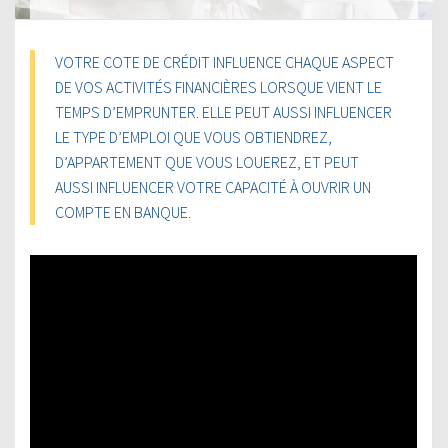
VOTRE COTE DE CRÉDIT INFLUENCE CHAQUE ASPECT
DE VOS ACTIVITÉS FINANCIÈRES LORSQUE VIENT LE
TEMPS D’EMPRUNTER. ELLE PEUT AUSSI INFLUENCER
LE TYPE D’EMPLOI QUE VOUS OBTIENDREZ,
D’APPARTEMENT QUE VOUS LOUEREZ, ET PEUT
AUSSI INFLUENCER VOTRE CAPACITÉ À OUVRIR UN
COMPTE EN BANQUE.