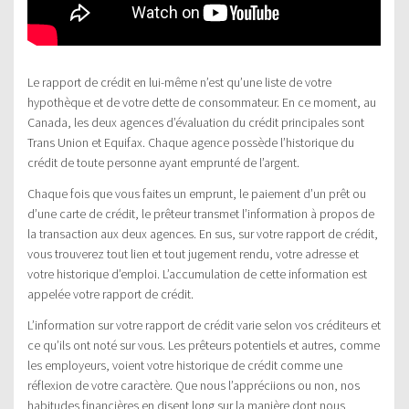
Le rapport de crédit en lui-même n’est qu’une liste de votre
hypothèque et de votre dette de consommateur. En ce moment, au
Canada, les deux agences d’évaluation du crédit principales sont
Trans Union et Equifax. Chaque agence possède l’historique du
crédit de toute personne ayant emprunté de l’argent.
Chaque fois que vous faites un emprunt, le paiement d’un prêt ou
d’une carte de crédit, le prêteur transmet l’information à propos de
la transaction aux deux agences. En sus, sur votre rapport de crédit,
vous trouverez tout lien et tout jugement rendu, votre adresse et
votre historique d’emploi. L’accumulation de cette information est
appelée votre rapport de crédit.
L’information sur votre rapport de crédit varie selon vos créditeurs et
ce qu’ils ont noté sur vous. Les prêteurs potentiels et autres, comme
les employeurs, voient votre historique de crédit comme une
réflexion de votre caractère. Que nous l’appréciions ou non, nos
habitudes financières en disent long sur la manière dont nous