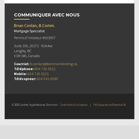
COMMUNIQUER AVEC NOUS
Brian Conlan, B.Comm.
Mortgage Specialist
Permis d’initiateur #503907
Suite 105, 20171 - 92A Ave
Langley, BC
V1M 3A5, Canada
Courriel:
b.conlan@dominionlending.ca
Téléphone:
604-710-5521
Mobile:
604-710-5521
Télécopieur:
604-541-6590
© 2026 Centres Hypothécaires Dominion
Conditions d’utilisation
|
Politique de confidentialité